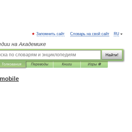
Запомнить сайт
Словарь на свой сайт
RU
едии на Академике
Найти!
Толкования
Переводы
Книги
Игры ⚽
omobile