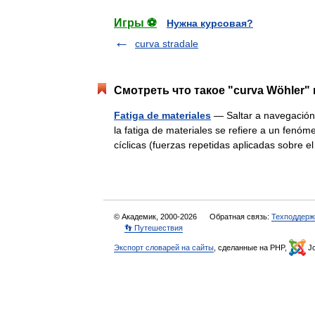
Игры ⚽
Нужна курсовая?
curva stradale
Смотреть что такое "curva Wöhler" 
Fatiga de materiales
— Saltar a navegación,
la fatiga de materiales se refiere a un fenóm
cíclicas (fuerzas repetidas aplicadas sobr
© Академик, 2000-2026
Обратная связь:
Техподдерж
👣 Путешествия
Экспорт словарей на сайты
, сделанные на PHP,
Jo