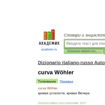
Словари и энциклоп
academic.ru
Dizionario italiano-russo Automobile
Dizionario italiano-russo Aut
curva Wöhler
Толкование
Перевод
curva
Wöhler
кривая
усталости
,
кривая
Вёлера
Dizionario
italiano
-
russo
Automobile
.
2013
.