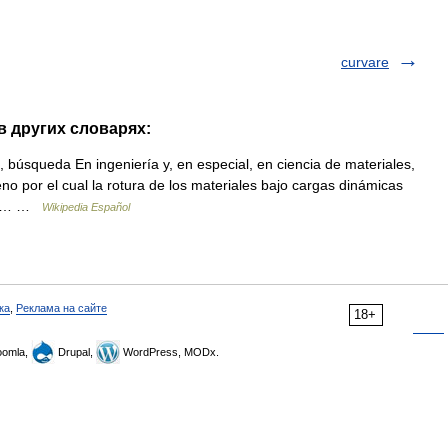
curvare
в других словарях:
 búsqueda En ingeniería y, en especial, en ciencia de materiales,
eno por el cual la rotura de los materiales bajo cargas dinámicas
e el… …
Wikipedia Español
ка
,
Реклама на сайте
18+
omla,
Drupal,
WordPress, MODx.